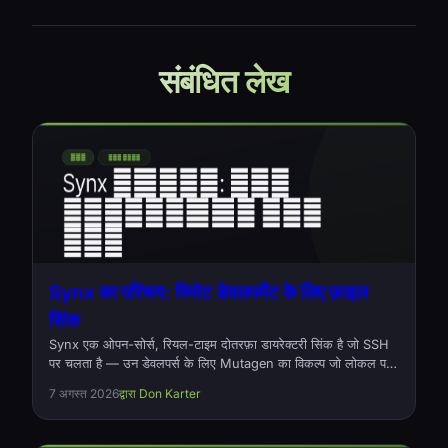
संबंधित लेख
Synx का परिचय: रिमोट डेवलपमेंट के लिए फ़ाइल
सिंक
Synx एक ओपन-सोर्स, रियल-टाइम दोतरफ़ा डायरेक्टरी सिंक है जो SSH
पर चलता है — उन डेवलपर्स के लिए Mutagen का विकल्प जो लोकल पर
कोड लिखते हैं और किसी रिमोट मशीन पर बिल्ड करते हैं। Rust में लिखा
7 अगस्त 2026
द्वारा Don Karter
गया, एक कमांड, कोई डेमन नहीं।