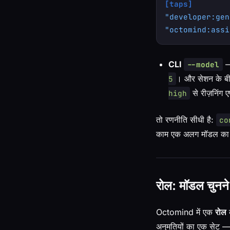
[taps]
"developer:gen
"octomind:assi
CLI
—
--model
। और सेशन के ब
5
से रीज़निंग 
high
तो रणनीति सीधी है:
co
काम एक अलग मॉडल का हक
रोल: मॉडल चुनन
Octomind में एक
रोल
व
अनुमतियों का एक सेट —