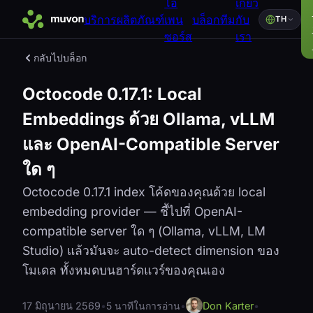
โอ
เกี่ยว
บริการ
ผลิตภัณฑ์
เพน
บล็อก
ทีม
กับ
TH
ซอร์ส
เรา
กลับไปบล็อก
Octocode 0.17.1: Local
Embeddings ด้วย Ollama, vLLM
และ OpenAI-Compatible Server
ใด ๆ
Octocode 0.17.1 index โค้ดของคุณด้วย local
embedding provider — ชี้ไปที่ OpenAI-
compatible server ใด ๆ (Ollama, vLLM, LM
Studio) แล้วมันจะ auto-detect dimension ของ
โมเดล ทั้งหมดบนฮาร์ดแวร์ของคุณเอง
17 มิถุนายน 2569
•
5 นาทีในการอ่าน
•
Don Karter
•