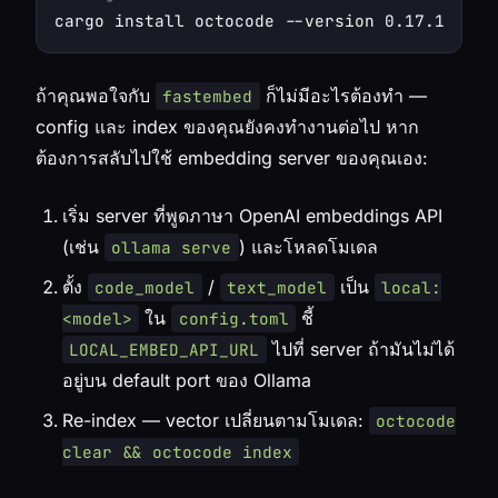
ถ้าคุณพอใจกับ
ก็ไม่มีอะไรต้องทำ —
fastembed
config และ index ของคุณยังคงทำงานต่อไป หาก
ต้องการสลับไปใช้ embedding server ของคุณเอง:
เริ่ม server ที่พูดภาษา OpenAI embeddings API
(เช่น
) และโหลดโมเดล
ollama serve
ตั้ง
/
เป็น
code_model
text_model
local:
ใน
ชี้
<model>
config.toml
ไปที่ server ถ้ามันไม่ได้
LOCAL_EMBED_API_URL
อยู่บน default port ของ Ollama
Re-index — vector เปลี่ยนตามโมเดล:
octocode
clear && octocode index