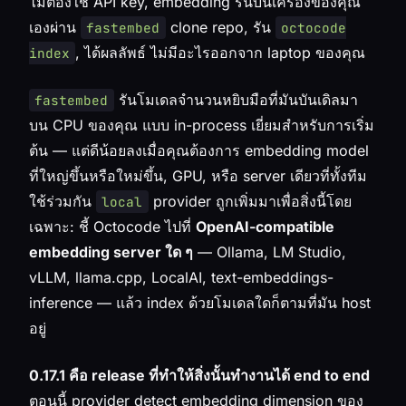
ไม่ต้องใช้ API key, embedding รันบนเครื่องของคุณ
เองผ่าน
clone repo, รัน
fastembed
octocode
, ได้ผลลัพธ์ ไม่มีอะไรออกจาก laptop ของคุณ
index
รันโมเดลจำนวนหยิบมือที่มันบันเดิลมา
fastembed
บน CPU ของคุณ แบบ in-process เยี่ยมสำหรับการเริ่ม
ต้น — แต่ดีน้อยลงเมื่อคุณต้องการ embedding model
ที่ใหญ่ขึ้นหรือใหม่ขึ้น, GPU, หรือ server เดียวที่ทั้งทีม
ใช้ร่วมกัน
provider ถูกเพิ่มมาเพื่อสิ่งนี้โดย
local
เฉพาะ: ชี้ Octocode ไปที่
OpenAI-compatible
embedding server ใด ๆ
— Ollama, LM Studio,
vLLM, llama.cpp, LocalAI, text-embeddings-
inference — แล้ว index ด้วยโมเดลใดก็ตามที่มัน host
อยู่
0.17.1 คือ release ที่ทำให้สิ่งนั้นทำงานได้ end to end
ตอนนี้ provider detect embedding dimension ของ