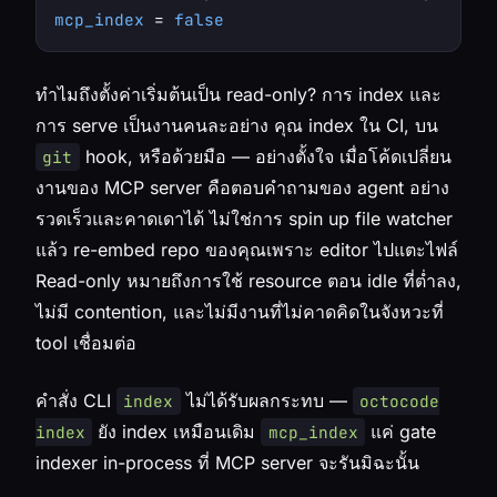
mcp_index
 = 
false
ทำไมถึงตั้งค่าเริ่มต้นเป็น read-only? การ index และ
การ serve เป็นงานคนละอย่าง คุณ index ใน CI, บน
hook, หรือด้วยมือ — อย่างตั้งใจ เมื่อโค้ดเปลี่ยน
git
งานของ MCP server คือตอบคำถามของ agent อย่าง
รวดเร็วและคาดเดาได้ ไม่ใช่การ spin up file watcher
แล้ว re-embed repo ของคุณเพราะ editor ไปแตะไฟล์
Read-only หมายถึงการใช้ resource ตอน idle ที่ต่ำลง,
ไม่มี contention, และไม่มีงานที่ไม่คาดคิดในจังหวะที่
tool เชื่อมต่อ
คำสั่ง CLI
ไม่ได้รับผลกระทบ —
index
octocode
ยัง index เหมือนเดิม
แค่ gate
index
mcp_index
indexer
in-process
ที่ MCP server จะรันมิฉะนั้น