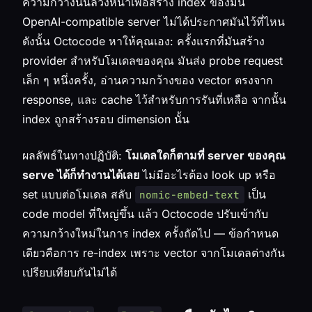
ความกว้างนั้นล่วงหน้าเพื่อสร้าง index ของมัน
OpenAI-compatible server ไม่ได้ประกาศมันไว้ที่ไหน
ดังนั้น Octocode หาให้คุณเอง: ครั้งแรกที่มันสร้าง
provider สำหรับโมเดลของคุณ มันส่ง probe request
เล็ก ๆ หนึ่งครั้ง, อ่านความกว้างของ vector ตรงจาก
response, และ cache ไว้สำหรับการรันที่เหลือ จากนั้น
index ถูกสร้างรอบ dimension นั้น
ผลลัพธ์ในทางปฏิบัติ:
โมเดลใดก็ตามที่ server ของคุณ
serve ได้ก็ทำงานได้เลย
ไม่มีอะไรต้อง look up หรือ
set แบบต่อโมเดล สลับ
เป็น
nomic-embed-text
code model ที่ใหญ่ขึ้น แล้ว Octocode ปรับเข้ากับ
ความกว้างใหม่ในการ index ครั้งถัดไป — ข้อกำหนด
เดียวคือการ re-index เพราะ vector จากโมเดลต่างกัน
เปรียบเทียบกันไม่ได้