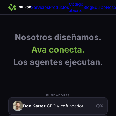
Código
Servicios
Productos
Blog
Equipo
Noso
abierto
Nosotros diseñamos.
Ava conecta.
Los agentes ejecutan.
FUNDADORES
Don Karter
CEO y cofundador