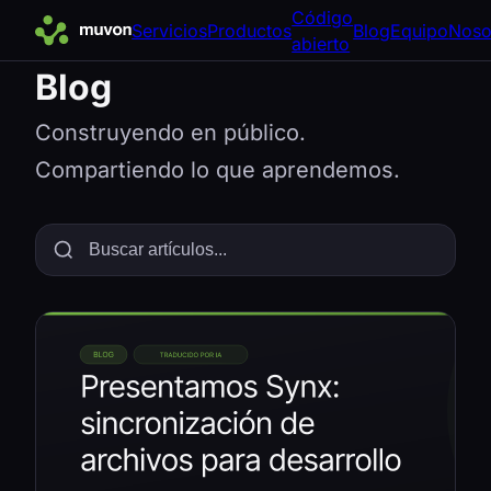
Código
Servicios
Productos
Blog
Equipo
Noso
abierto
Blog
Construyendo en público.
Compartiendo lo que aprendemos.