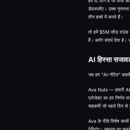
हम दो लोग हैं जो तीस की
डेवलपमेंट। उच्च गुणवत्
तीन हफ्ते में करते हैं।
तो हमें $5M सीड राउंड 
हैं। ब्लॉग संदर्भ देता ह
AI हिस्सा सजावट
जब हम "AI-नेटिव" कहते
Ava Nuts — हमारी AI 
प्रोजेक्ट का हर निर्णय 
सहकर्मी जो पहले दिन से ह
Ava के पीछे विशेष कामों
टेस्टिंग। ज़रूरत पर चलते