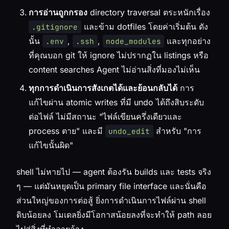
การอ่านถูกกรอง
directory traversal ตระหนักเรื่อง
และข้าม dotfiles โดยค่าเริ่มต้น ดัง
.gitignore
นั้น
,
,
และทุกอย่าง
.env
.ssh
node_modules
ที่คุณบอก git ให้ ignore ไม่ปรากฏใน listings หรือ
content searches Agent ไม่อ่านสิ่งที่มองไม่เห็น
ทุกการดำเนินการสังเกตได้และย้อนกลับได้
การ
แก้ไขผ่าน atomic writes ที่มี undo ได้ถึงสิบระดับ
ต่อไฟล์ ไม่มีสถานะ "ไฟล์เขียนครึ่งเดียวและ
process ตาย" และมี
สำหรับ "การ
undo_edit
แก้ไขนั้นผิด"
shell ไม่หายไป — agent ต้องรัน builds และ tests จริง
ๆ — แต่มันหยุดเป็น
primary
file interface และนั่นคือ
ส่วนใหญ่ของการต่อสู้ ยิ่งการดำเนินการไฟล์ผ่าน shell
ดิบน้อยลง โมเดลยิ่งมีโอกาสน้อยลงที่จะทำให้ path ลอย
ไปสู่สิ่งที่ทำลายล้าง