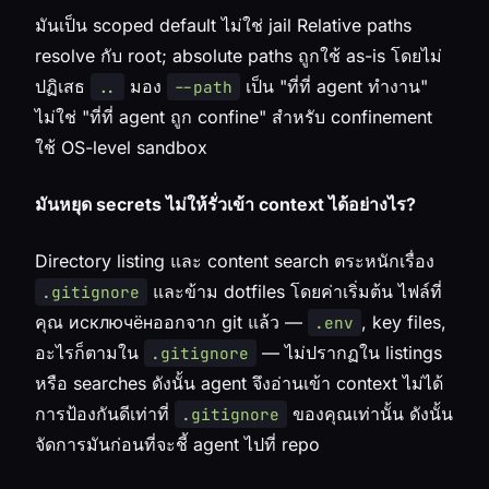
มันเป็น scoped default ไม่ใช่ jail Relative paths
resolve กับ root; absolute paths ถูกใช้ as-is โดยไม่
ปฏิเสธ
มอง
เป็น "ที่ที่ agent ทำงาน"
..
--path
ไม่ใช่ "ที่ที่ agent ถูก confine" สำหรับ confinement
ใช้ OS-level sandbox
มันหยุด secrets ไม่ให้รั่วเข้า context ได้อย่างไร?
Directory listing และ content search ตระหนักเรื่อง
และข้าม dotfiles โดยค่าเริ่มต้น ไฟล์ที่
.gitignore
คุณ исключёнออกจาก git แล้ว —
, key files,
.env
อะไรก็ตามใน
— ไม่ปรากฏใน listings
.gitignore
หรือ searches ดังนั้น agent จึงอ่านเข้า context ไม่ได้
การป้องกันดีเท่าที่
ของคุณเท่านั้น ดังนั้น
.gitignore
จัดการมันก่อนที่จะชี้ agent ไปที่ repo