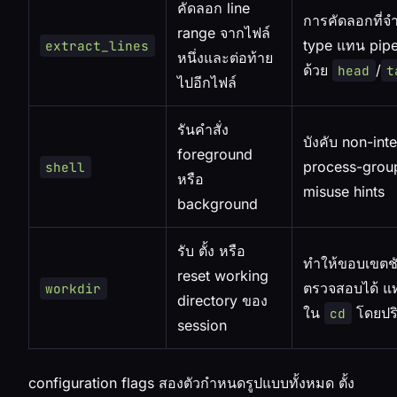
คัดลอก line
การคัดลอกที่จ
range จากไฟล์
type แทน pipe 
extract_lines
หนึ่งและต่อท้าย
ด้วย
/
head
t
ไปอีกไฟล์
รันคำสั่ง
บังคับ non-inte
foreground
process-grou
shell
หรือ
misuse hints
background
รับ ตั้ง หรือ
ทำให้ขอบเขตช
reset working
ตรวจสอบได้ แทน
workdir
directory ของ
ใน
โดยปร
cd
session
configuration flags สองตัวกำหนดรูปแบบทั้งหมด ตั้ง