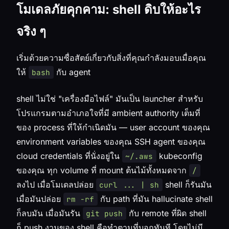
โมเดลภัยคุกคาม: shell ดิบให้อะไร
จริง ๆ
เริ่มด้วยความซื่อสัตย์เกี่ยวกับสิ่งที่คุณกำลังมอบเมื่อคุณ
ให้
กับ agent
bash
shell ไม่ใช่ "เครื่องมือไฟล์" มันเป็น launcher สำหรับ
โปรแกรมตามอำเภอใจที่มี ambient authority เต็มที่
ของ process ที่ให้กำเนิดมัน — user account ของคุณ
environment variables ของคุณ SSH agent ของคุณ
cloud credentials ที่นั่งอยู่ใน
kubeconfig
~/.aws
ของคุณ ทุก volume ที่ mount ต้นไม้ทั้งหมดจาก
/
ลงไป เมื่อโมเดลปล่อย
shell ก็รันมัน
curl ... | sh
เมื่อมันปล่อย
กับ path ที่มัน hallucinate shell
rm -rf
ก็ลบมัน เมื่อมันรัน
กับ remote ที่ผิด shell
git push
ก็ push งานของ shell คือทำตามที่บอกทันที โดยไม่มี