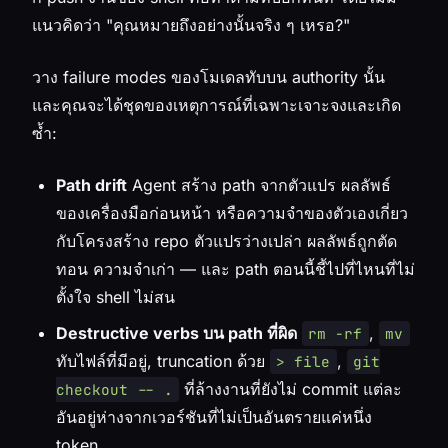
แนวคิดว่า "คุณหมายถึงอย่างนั้นจริง ๆ เหรอ?"
วาง failure modes ของโมเดลทับบน authority นั้น
และคุณจะได้ชุดของเหตุการณ์ที่เฉพาะเจาะจงและเกิด
ซ้ำ:
Path drift
Agent สร้าง path จากตัวแปร ผลลัพธ์
ของเครื่องมือก่อนหน้า หรือความจำของตัวเองเกี่ยว
กับโครงสร้าง repo ตัวแปรว่างเปล่า ผลลัพธ์ถูกตัด
ทอน ความจำเก่า — และ path ตอนนี้ชี้ไปที่ไหนที่ไม่
ตั้งใจ shell ไม่สน
Destructive verbs บน path ที่ผิด
,
rm -rf
mv
ทับไฟล์ที่มีอยู่, truncation ด้วย
,
> file
git
ที่ล้างงานที่ยังไม่ commit แต่ละ
checkout -- .
อันอยู่ห่างจากเวอร์ชันที่ไม่เป็นอันตรายแค่หนึ่ง
token