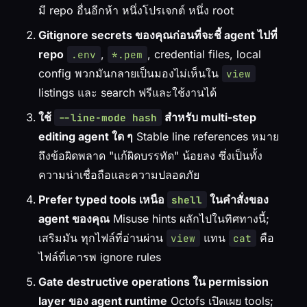
มี repo อื่นอีกห้า หนึ่งโปรเจกต์ หนึ่ง root
Gitignore secrets ของคุณก่อนที่จะชี้ agent ไปที่
repo
,
, credential files, local
.env
*.pem
config พวกมันกลายเป็นมองไม่เห็นใน
view
listings และ search ฟรีและใช้งานได้
ใช้
สำหรับ multi-step
--line-mode hash
editing agent ใด ๆ
Stable line references หมาย
ถึงข้อผิดพลาด "แก้ผิดบรรทัด" น้อยลง ซึ่งเป็นทั้ง
ความน่าเชื่อถือและความปลอดภัย
Prefer typed tools เหนือ
ในคำสั่งของ
shell
agent ของคุณ
Misuse hints ผลักไปในทิศทางนี้;
เสริมมัน ทุกไฟล์ที่อ่านผ่าน
แทน
คือ
view
cat
ไฟล์ที่เคารพ ignore rules
Gate destructive operations ใน permission
layer ของ agent runtime
Octofs เปิดเผย tools;