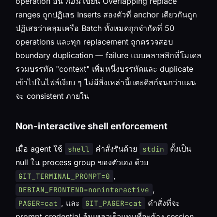
operation อื่น
ก่อน
เขียน Overlapping replace
ranges ถูกปฏิเสธ Inserts สองตัวที่ anchor เดียวกันถูก
ปฏิเสธว่าคลุมเครือ Batch ทั้งหมดถูกจำกัดที่ 50
operations และทุก replacement ถูกตรวจสอบ
boundary duplication — failure แบบคลาสสิกที่โมเดล
รวมบรรทัด "context" เพิ่มหนึ่งบรรทัดและ duplicate
เข้าไปในไฟล์เงียบ ๆ ไม่มีสิ่งเหล่านี้แตะดิสก์จนกว่าแผน
จะ consistent ภายใน
Non-interactive shell enforcement
เมื่อ agent ใช้
คำสั่งรันด้วย
ตั้งเป็น
shell
stdin
null ใน process group ของตัวเอง ด้วย
,
GIT_TERMINAL_PROMPT=0
,
DEBIAN_FRONTEND=noninteractive
, และ
คำสั่งที่จะ
PAGER=cat
GIT_PAGER=cat
prompt credential ล้มเหลวเร็วแทนที่จะค้าง session