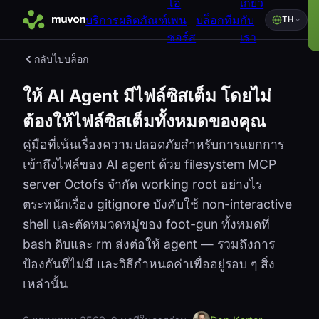
โอ
เกี่ยว
บริการ
ผลิตภัณฑ์
เพน
บล็อก
ทีม
กับ
TH
ซอร์ส
เรา
กลับไปบล็อก
ให้ AI Agent มีไฟล์ซิสเต็ม โดยไม่
ต้องให้ไฟล์ซิสเต็มทั้งหมดของคุณ
คู่มือที่เน้นเรื่องความปลอดภัยสำหรับการแยกการ
เข้าถึงไฟล์ของ AI agent ด้วย filesystem MCP
server Octofs จำกัด working root อย่างไร
ตระหนักเรื่อง gitignore บังคับใช้ non-interactive
shell และตัดหมวดหมู่ของ foot-gun ทั้งหมดที่
bash ดิบและ rm ส่งต่อให้ agent — รวมถึงการ
ป้องกันที่ไม่มี และวิธีกำหนดค่าเพื่ออยู่รอบ ๆ สิ่ง
เหล่านั้น