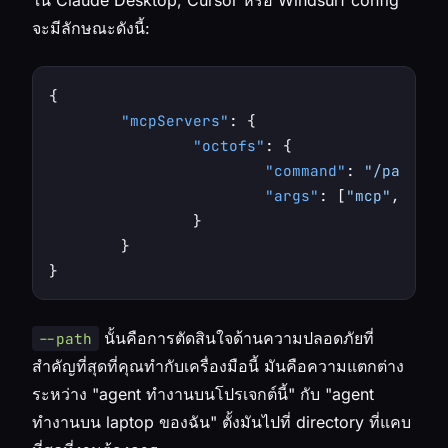
จะมีลักษณะดังนี้:
{
"mcpServers"
:
{
"octofs"
:
{
"command"
:
"/path/to
"args"
:
[
"mcp"
,
"--p
}
}
}
นั้นคือการตัดสินใจด้านความปลอดภัยที่
--path
สำคัญที่สุดที่คุณทำกับเครื่องมือนี้ มันคือความแตกต่าง
ระหว่าง "agent ทำงานบนโปรเจกต์นี้" กับ "agent
ทำงานบน laptop ของฉัน" ตั้งมันไปที่ directory ที่แคบ