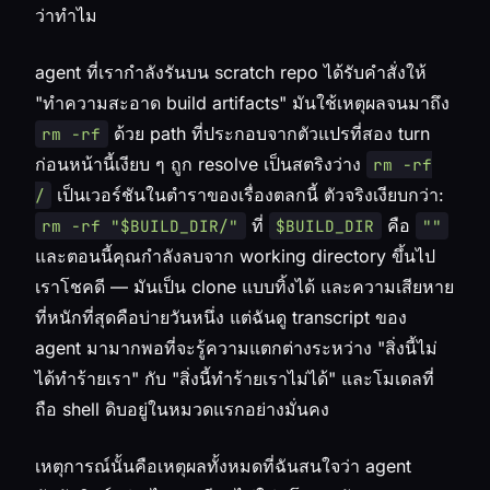
ว่าทำไม
agent ที่เรากำลังรันบน scratch repo ได้รับคำสั่งให้
"ทำความสะอาด build artifacts" มันใช้เหตุผลจนมาถึง
ด้วย path ที่ประกอบจากตัวแปรที่สอง turn
rm -rf
ก่อนหน้านี้เงียบ ๆ ถูก resolve เป็นสตริงว่าง
rm -rf
เป็นเวอร์ชันในตำราของเรื่องตลกนี้ ตัวจริงเงียบกว่า:
/
ที่
คือ
rm -rf "$BUILD_DIR/"
$BUILD_DIR
""
และตอนนี้คุณกำลังลบจาก working directory ขึ้นไป
เราโชคดี — มันเป็น clone แบบทิ้งได้ และความเสียหาย
ที่หนักที่สุดคือบ่ายวันหนึ่ง แต่ฉันดู transcript ของ
agent มามากพอที่จะรู้ความแตกต่างระหว่าง "สิ่งนี้ไม่
ได้ทำร้ายเรา" กับ "สิ่งนี้ทำร้ายเราไม่ได้" และโมเดลที่
ถือ shell ดิบอยู่ในหมวดแรกอย่างมั่นคง
เหตุการณ์นั้นคือเหตุผลทั้งหมดที่ฉันสนใจว่า agent