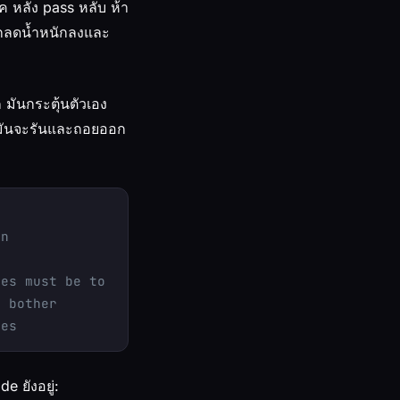
ค หลัง pass หลับ ห้า
นถูกลดน้ำหนักลงและ
ก มันกระตุ้นตัวเอง
ุด มันจะรันและถอยออก
in
ies must be to cluster
o bother
ies
e ยังอยู่: