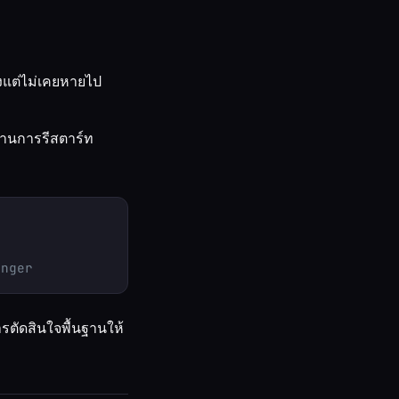
งแต่ไม่เคยหายไป
ผ่านการรีสตาร์ท
onger
ารตัดสินใจพื้นฐานให้