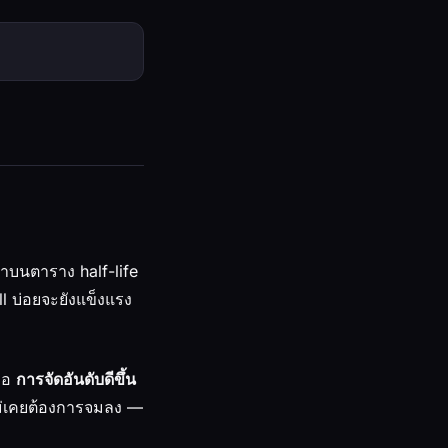
าบนตาราง half-life
ll บ่อยจะยังแข็งแรง
ือ
การจัดอันดับดีขึ้น
วไม่เคยต้องการจมลง —