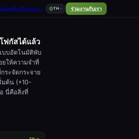
ส
บล็อก
ทีม
เกี่ยวกับเรา
ร่วมงานกับเรา
TH
โฟกัสได้แล้ว
แบบอัตโนมัติพับ
่อยให้ความจำที่
ี่กระจัดกระจาย
ิ่มต้น (+10-
่คือสิ่งที่
EN →