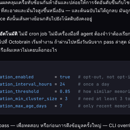
ผลคลุมเครือทับซ้อนกันห้าอันและปล่อยให้การจัดอันดับขึ้นกับโช
ht ที่สะอาดและมั่นใจสูงขึ้นหนึ่งอัน — และต้นฉบับไม่ได้ถูกลบ มั
ce ดังนั้นเส้นทางย้อนกลับไปยังโน้ตดิบยังคงอยู่
อัตโนมัติ
ไม่มี cron job ไม่มีเครื่องมือที่ agent ต้องจำว่าต้องเรีย
ไปที่ Octobrain เริ่มทำงาน ถ้าผ่านไปหนึ่งวันนับจาก pass ล่าส
าหรือล้มเหลวไม่เคยบล็อกอะไร
ation_enabled
        = 
true
# opt-out, not opt-
ation_interval_hours
 = 
24
# once a day
ation_threshold
      = 
0.85
# how similar memor
ation_min_cluster_size
 = 
3
# need at least 3 t
ation_max_age_days
   = 
7
# only recent memor
 pass — เพื่อทดสอบ หรือก่อนการดึงข้อมูลครั้งใหญ่ — CLI overrid