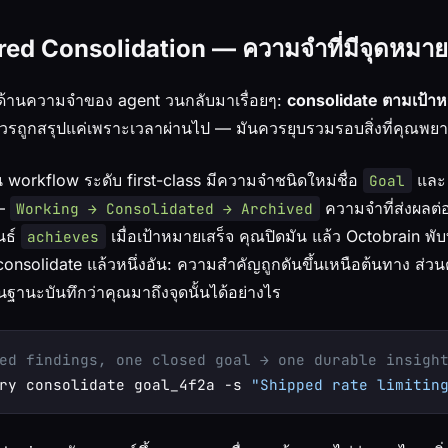
ed Consolidation — ความจำที่มีจุดหมาย
ิจัยด้านความจำของ agent วนกลับมาเรื่อยๆ:
consolidate ตามเป้าห
รถูกสรุปแค่เพราะเวลาผ่านไป — มันควรยุบรวมรอบสิ่งที่คุณพย
ป็น workflow ระดับ first-class มีความจำชนิดใหม่ชื่อ
และ 
Goal
 —
ความจำที่ส่งผลต่
Working → Consolidated → Archived
นธ์
เมื่อเป้าหมายเสร็จ คุณปิดมัน แล้ว Octobrain พับ
achieves
่ consolidate แล้วหนึ่งอัน: ความสำคัญถูกดันขึ้นเหนือต้นทาง ส่ว
ในฐานะบันทึกว่าคุณมาถึงจุดนั้นได้อย่างไร
ed findings, one closed goal → one durable insigh
ry consolidate goal_4f2a -s 
"Shipped rate limitin