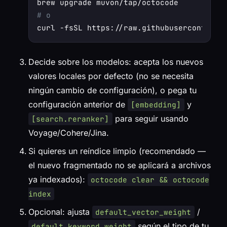
# o
Decide sobre los modelos: acepta los nuevos
valores locales por defecto (no se necesita
ningún cambio de configuración), o pega tu
configuración anterior de
y
[embedding]
para seguir usando
[search.reranker]
Voyage/Cohere/Jina.
Si quieres un reíndice limpio (recomendado —
el nuevo fragmentado no se aplicará a archivos
ya indexados):
octocode clear && octocode
index
Opcional: ajusta
/
default_vector_weight
según el tipo de tu
default_keyword_weight