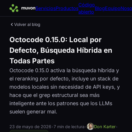
Código
Servicios
Productos
Blog
Equipo
Noso
abierto
Volver al blog
Octocode 0.15.0: Local por
Defecto, Búsqueda Híbrida en
Todas Partes
Octocode 0.15.0 activa la búsqueda híbrida y
el reranking por defecto, incluye un stack de
modelos locales sin necesidad de API keys, y
hace que el grep estructural sea más
inteligente ante los patrones que los LLMs
suelen generar mal.
23 de mayo de 2026
•
7 min de lectura
•
Don Karter
•