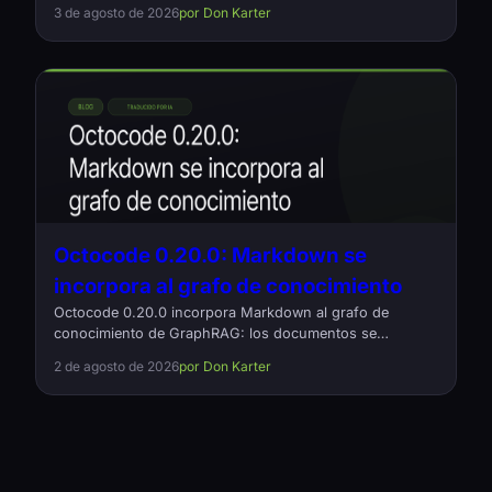
balanceo de carga por proveedor y un registro de cada
3 de agosto de 2026
por Don Karter
petición que salió y cuánto costó. Código abierto, Rust,
Apache-2.0.
Octocode 0.20.0: Markdown se
incorpora al grafo de conocimiento
Octocode 0.20.0 incorpora Markdown al grafo de
conocimiento de GraphRAG: los documentos se
convierten en nodos y sus enlaces, en relaciones tipadas
2 de agosto de 2026
por Don Karter
references. También corrige relaciones que desaparecían
sin aviso en proyectos grandes y reduce a la mitad la
memoria necesaria para cargarlas. Código abierto,
Apache-2.0.