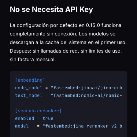
No se Necesita API Key
La configuración por defecto en 0.15.0 funciona
completamente sin conexión. Los modelos se
descargan a la caché del sistema en el primer uso.
Después: sin llamadas de red, sin límites de uso,
sin factura mensual.
[embedding]
code_model
 = 
"fastembed:jinaai/jina-embeddin
text_model
 = 
"fastembed:nomic-ai/nomic-embed
[search.reranker]
enabled
 = 
true
model
   = 
"fastembed:jina-reranker-v2-base-m