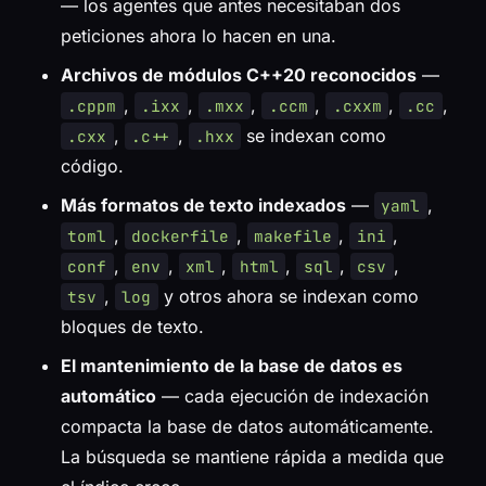
— los agentes que antes necesitaban dos
peticiones ahora lo hacen en una.
Archivos de módulos C++20 reconocidos
—
,
,
,
,
,
,
.cppm
.ixx
.mxx
.ccm
.cxxm
.cc
,
,
se indexan como
.cxx
.c++
.hxx
código.
Más formatos de texto indexados
—
,
yaml
,
,
,
,
toml
dockerfile
makefile
ini
,
,
,
,
,
,
conf
env
xml
html
sql
csv
,
y otros ahora se indexan como
tsv
log
bloques de texto.
El mantenimiento de la base de datos es
automático
— cada ejecución de indexación
compacta la base de datos automáticamente.
La búsqueda se mantiene rápida a medida que