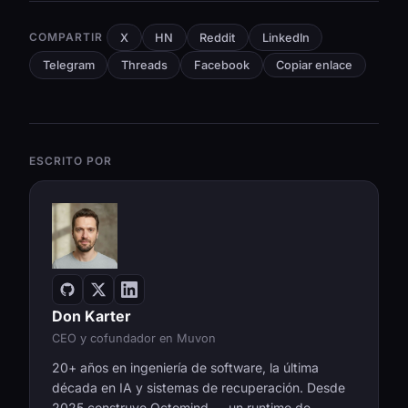
COMPARTIR
X
HN
Reddit
LinkedIn
Telegram
Threads
Facebook
Copiar enlace
ESCRITO POR
Don Karter
CEO y cofundador en Muvon
20+ años en ingeniería de software, la última
década en IA y sistemas de recuperación. Desde
2025 construye Octomind — un runtime de