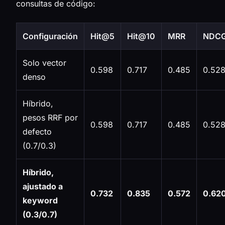
consultas de código:
Configuración
Hit@5
Hit@10
MRR
NDC
Solo vector
0.598
0.717
0.485
0.52
denso
Híbrido,
pesos RRF por
0.598
0.717
0.485
0.52
defecto
(0.7/0.3)
Híbrido,
ajustado a
0.732
0.835
0.572
0.62
keyword
(0.3/0.7)