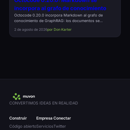
Octocode 0.20.0: Markdown se
incorpora al grafo de conocimiento
Octocode 0.20.0 incorpora Markdown al grafo de
conocimiento de GraphRAG: los documentos se
convierten en nodos y sus enlaces, en relaciones tipadas
2 de agosto de 2026
por Don Karter
references. También corrige relaciones que desaparecían
sin aviso en proyectos grandes y reduce a la mitad la
memoria necesaria para cargarlas. Código abierto,
Apache-2.0.
CONVERTIMOS IDEAS EN REALIDAD
Construir
Empresa
Conectar
Código abierto
Servicios
Twitter