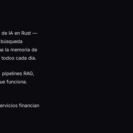
 de IA en Rust —
e búsqueda
na la memoria de
 todos cada día.
 pipelines RAG,
ue funciona.
rvicios financian