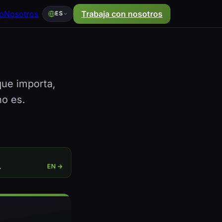
o
Nosotros
Trabaja con nosotros
ES
que importa,
no es.
.
EN →