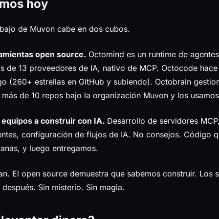
emos hoy
abajo de Muvon cabe en dos cubos.
amientas open source.
Octomind es un runtime de agentes
más de 13 proveedores de IA, nativo de MCP. Octocode hac
o (260+ estrellas en GitHub y subiendo). Octobrain gestio
 más de 10 repos bajo la organización Muvon y los usamos
equipos a construir con IA.
Desarrollo de servidores MCP,
entes, configuración de flujos de IA. No consejos. Código q
manas, y luego entregamos.
an. El open source demuestra que sabemos construir. Los se
 después. Sin misterio. Sin magia.