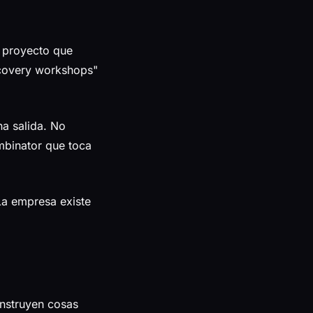
 proyecto que
scovery workshops"
a salida. No
mbinator que toca
a empresa existe
onstruyen cosas