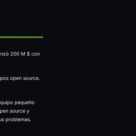
canzó 200 M $ con
epos open source.
 equipo pequeño
open source y
sus problemas.