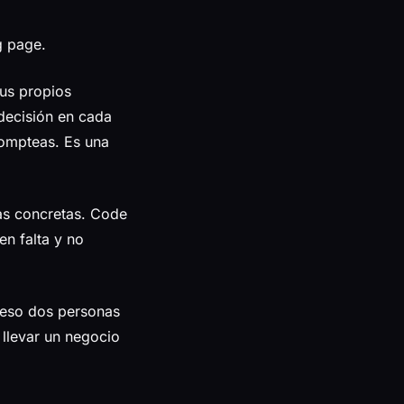
g page.
sus propios
decisión en cada
rompteas. Es una
eas concretas. Code
n falta y no
 eso dos personas
 llevar un negocio