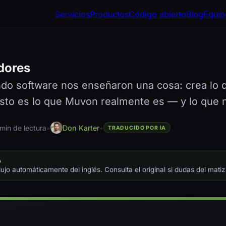
Servicios
Productos
Código abierto
Blog
Equip
dores
do software nos enseñaron una cosa: crea lo 
 Esto es lo que Muvon realmente es — y lo que 
 min de lectura
•
Don Karter
•
TRADUCIDO POR IA
A
dujo automáticamente del inglés. Consulta el original si dudas del matiz