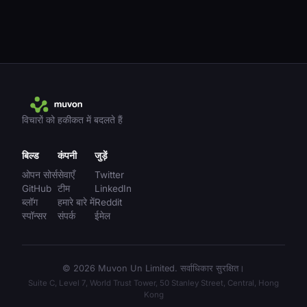
विचारों को हकीकत में बदलते हैं
बिल्ड
कंपनी
जुड़ें
ओपन सोर्स
सेवाएँ
Twitter
GitHub
टीम
LinkedIn
ब्लॉग
हमारे बारे में
Reddit
स्पॉन्सर
संपर्क
ईमेल
© 2026 Muvon Un Limited. सर्वाधिकार सुरक्षित।
Suite C, Level 7, World Trust Tower, 50 Stanley Street, Central, Hong
Kong