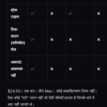
ब्रेक
✅
❌
✅
❌
टाइमर
लिड-
डाउन
✅
❌
❌
❌
(क्लैमशेल)
मोड
अकाउंट
आवश्यक
✅
❌
❌
❌
नहीं
$24.50। एक बार। तीन Mac। कोई सब्सक्रिप्शन टियर नहीं।
ऐसा कोई "प्रो" प्लान नहीं जो ऐसी सीमाएँ हटाता है जिनके बारे में
आप नहीं जानते थे।