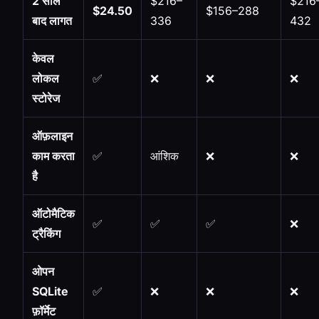
2 साल
$216–
$216
$24.50
$156–288
बाद लागत
336
432
केवल
लोकल
✅
❌
❌
❌
स्टोरेज
ऑफ़लाइन
काम करता
✅
आंशिक
❌
❌
है
ऑटोमैटिक
✅
✅
✅
❌
ट्रैकिंग
ओपन
SQLite
✅
❌
❌
❌
फ़ॉर्मेट