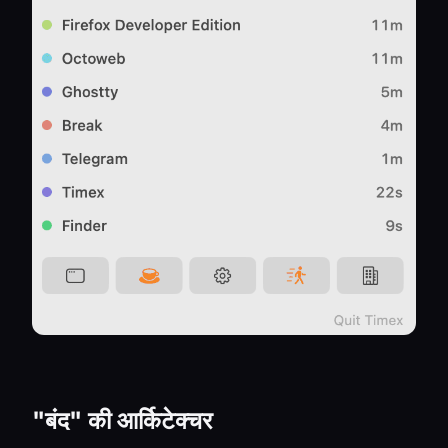
"बंद" की आर्किटेक्चर