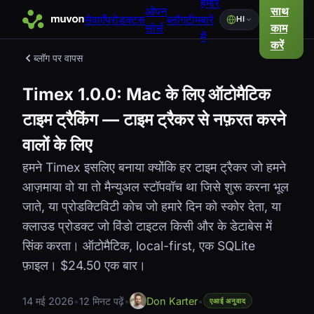
हमारे
ओपन
साथ
सेवाएँ
प्रोडक्ट्स
ब्लॉग
टीम
बारे
HI
सोर्स
काम
में
करें
ब्लॉग पर वापस
Timex 1.0.0: Mac के लिए ऑटोमैटिक
टाइम ट्रैकिंग — टाइम ट्रैकर से नफ़रत करने
वालों के लिए
हमने Timex इसलिए बनाया क्योंकि हर टाइम ट्रैकर जो हमने
आज़माया वो या तो मैन्युअल स्टॉपवॉच था जिसे शुरू करना भूल
जाते, या प्रोडक्टिविटी कोच जो हमारे दिन को स्कोर देता, या
क्लाउड प्रोडक्ट जो विंडो टाइटल किसी और के डेटाबेस में
सिंक करता। ऑटोमैटिक, local-first, एक SQLite
फ़ाइल। $24.50 एक बार।
14 मई 2026
•
12 मिनट पढ़ें
•
Don Karter
•
एआई अनुवाद