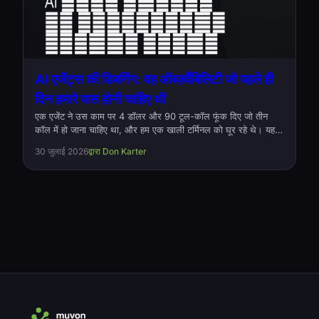
AI एजेंट्स की डिबगिंग: वह ऑब्ज़र्वेबिलिटी जो पहले ही
दिन हमारे पास होनी चाहिए थी
एक एजेंट ने उस काम पर 4 डॉलर और 90 टूल-कॉल फूंक दिए जो तीन
कॉल में हो जाना चाहिए था, और हम एक खाली टर्मिनल को घूर रहे थे। यह
वही इंस्ट्रुमेंटेशन है जिसने अनुमान को दो मिनट की डायग्नोसिस में बदल दिया
30 जुलाई 2026
द्वारा Don Karter
— Octomind के /info, /report और /context, zstd सेशन लॉग,
RUST_LOG ट्रेसिंग, --format jsonl और हर upstream रिक्वेस्ट
पकड़ने के लिए आगे OctoHub।