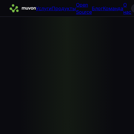
Open
О
Услуги
Продукты
Блог
Команда
Source
нас