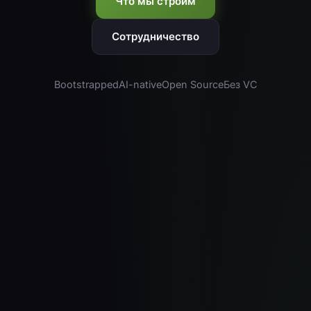
Что мы строим
Сотрудничество
Bootstrapped
AI-native
Open Source
Без VC