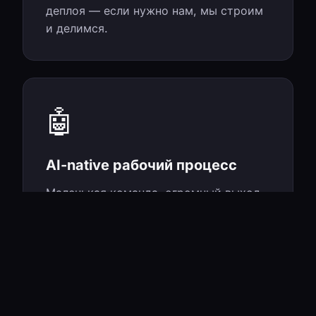
деплоя — если нужно нам, мы строим
и делимся.
🤖
AI-native рабочий процесс
Маленькая команда, огромный выход.
ИИ — ядро всего, не надстройка, а
способ ежедневной работы.