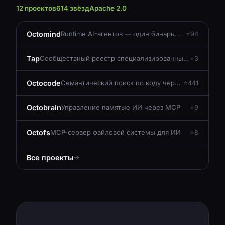
12 проектов
614 звёзд
Apache 2.0
Octomind
Runtime AI-агентов — один бинарь, любая модель, любая область
94
Tap
Сообществный реестр специализированных AI-агентов
3
Octocode
Семантический поиск по коду через MCP
441
Octobrain
Управление памятью ИИ через MCP
9
Octofs
MCP-сервер файловой системы для ИИ
8
Все проекты
→