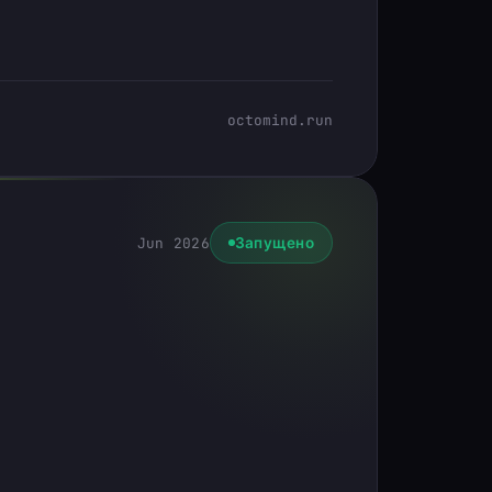
octomind.run
Jun 2026
Запущено