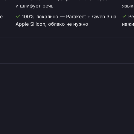
и шлифует речь
язык
е
100% локально — Parakeet + Qwen 3 на
Ре
Apple Silicon, облако не нужно
нажи