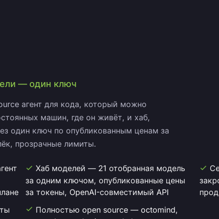
дели — один ключ
ource агент для кода, который можно
остоянных машин, где он живёт, и хаб,
ез один ключ по опубликованным ценам за
лёк, прозрачные лимиты.
гент
Хаб моделей — 21 отобранная модель
Се
за одним ключом, опубликованные цены
закр
плане
за токены, OpenAI-совместимый API
прод
иты
Полностью open source — octomind,