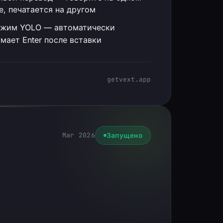
е, печатается на другом
жим YOLO — автоматически
мает Enter после вставки
getvext.app
Mar 2026
Запущено