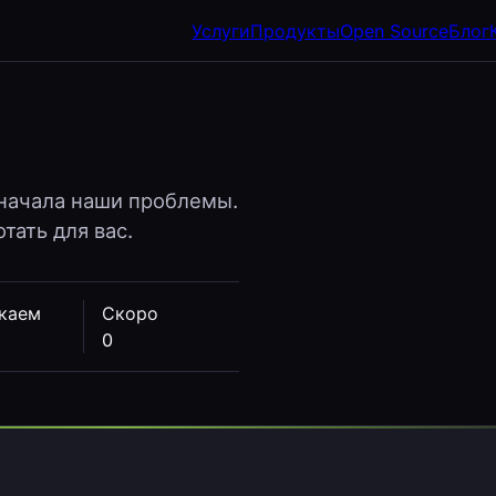
Услуги
Продукты
Open Source
Блог
начала наши проблемы.
тать для вас.
каем
Скоро
0