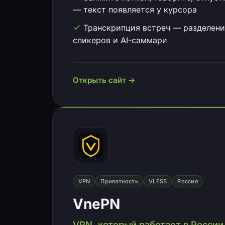
— текст появляется у курсора
Транскрипция встреч — разделени
спикеров и AI-саммари
Открыть сайт →
VPN
Приватность
VLESS
Россия
VnePN
VPN, который работает в России