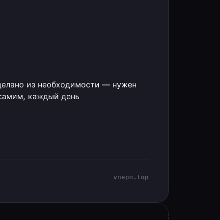
елано из необходимости — нужен
самим, каждый день
vnepn.top