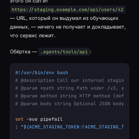
этого он curl'ит
https://staging.example.com/api/users/42
— URL, который он выдумал из обучающих
данных, — ничего не получает и докладывает,
что сервис лежит.
Обёртка —
:
.agents/tools/api
#!/usr/bin/env bash
# @description Call our internal staging API
# @param *path string Path under /v3, e.g. /
# @param method string HTTP method (default:
# @param body string Optional JSON body for 
set
 -euo pipefail

: 
"
${ACME_STAGING_TOKEN:?ACME_STAGING_TOKEN 