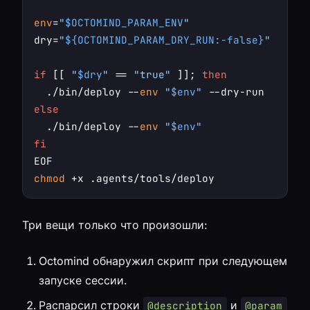
env
=
"
$OCTOMIND_PARAM_ENV
"
dry=
"
${OCTOMIND_PARAM_DRY_RUN:-false}
"
if
 [[ 
"
$dry
"
 == 
"true"
 ]]; 
then
  ./bin/deploy --
env
"
$env
"
else
  ./bin/deploy --
env
"
$env
"
fi
chmod
Три вещи только что произошли:
Octomind обнаружил скрипт при следующем
запуске сессии.
Распарсил строки
и
@description
@param