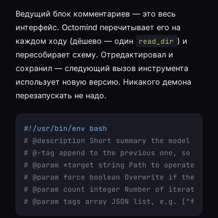
Ведущий блок комментариев — это весь
интерфейс. Octomind перечитывает его на
каждом ходу (дёшево — один
) и
read_dir
пересобирает схему. Отредактировал и
сохранил — следующий вызов инструмента
использует новую версию. Никакого демона
перезапускать не надо.
#!/usr/bin/env bash
# @description Short summary the model sees.
# @-tag append to the previous one, so multi
# @param *target string Path to operate on (
# @param force boolean Overwrite if the dest
# @param count integer Number of iterations
# @param tags array JSON list, e.g. ["foo","