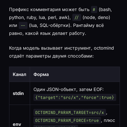
Префикс комментария может быть
(bash,
#
python, ruby, lua, perl, awk),
(node, deno)
//
или
(lua, SQL-обёртки). Рантайму всё
--
равно, какой язык делает работу.
Когда модель вызывает инструмент, octomind
отдаёт параметры двумя способами:
Канал
Форма
Один JSON-объект, затем EOF:
stdin
{"target":"src/x","force":true}
,
OCTOMIND_PARAM_TARGET=src/x
, плюс
OCTOMIND_PARAM_FORCE=true
env