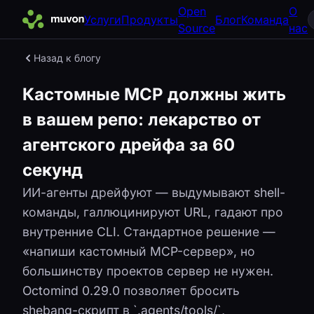
Open
О
Услуги
Продукты
Блог
Команда
Source
нас
Назад к блогу
Кастомные MCP должны жить
в вашем репо: лекарство от
агентского дрейфа за 60
секунд
ИИ-агенты дрейфуют — выдумывают shell-
команды, галлюцинируют URL, гадают про
внутренние CLI. Стандартное решение —
«напиши кастомный MCP-сервер», но
большинству проектов сервер не нужен.
Octomind 0.29.0 позволяет бросить
shebang-скрипт в `.agents/tools/`,