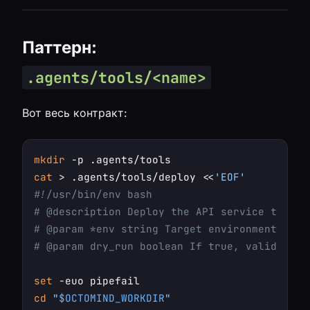
Паттерн:
.agents/tools/<name>
Вот весь контракт:
mkdir
cat
 > .agents/tools/deploy <<
'EOF'
#!/usr/bin/env bash
# @description Deploy the API service to a t
# @param *env string Target environment (sta
# @param dry_run boolean If true, validate w
set
cd
"
$OCTOMIND_WORKDIR
"