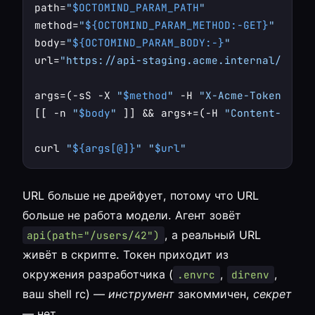
path=
"
$OCTOMIND_PARAM_PATH
"
method=
"
${OCTOMIND_PARAM_METHOD:-GET}
"
body=
"
${OCTOMIND_PARAM_BODY:-}
"
url=
"https://api-staging.acme.internal/v3
${p
args=(-sS -X 
"
$method
"
 -H 
"X-Acme-Token: 
$AC
[[ -n 
"
$body
"
 ]] && args+=(-H 
"Content-Type:
curl 
"
${args[@]}
"
"
$url
"
URL больше не дрейфует, потому что URL
больше не работа модели. Агент зовёт
, а реальный URL
api(path="/users/42")
живёт в скрипте. Токен приходит из
окружения разработчика (
,
,
.envrc
direnv
ваш shell rc) —
инструмент
закоммичен,
секрет
— нет.