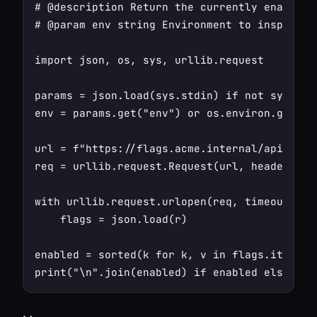
# @description Return the currently enabled 
# @param env string Environment to inspect (d
import json, os, sys, urllib.request

params = json.load(sys.stdin) if not sys.stdi
env = params.get("env") or os.environ.get("O
url = f"https://flags.acme.internal/api/snaps
req = urllib.request.Request(url, headers={"
with urllib.request.urlopen(req, timeout=10) 
    flags = json.load(r)

enabled = sorted(k for k, v in flags.items() 