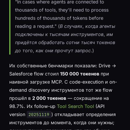
"In cases where agents are connected to
thousands of tools, they'll need to process
hundreds of thousands of tokens before
reading a request." (В случаях, когда агенты
подключены к тысячам инструментов, им
придётся обработать сотни тысяч токенов
до того, как они прочтут запрос.)
Их собственные бенчмарки показали: Drive →
Salesforce flow стоил
150 000 токенов
при
наивной загрузке MCP. С code-execution и on-
demand discovery инструментов тот же flow
прошёл в
2 000 токенов
— сокращение на
98.7%. Их follow-up
Tool Search Tool
(API
version
) откладывает определения
20251119
инструментов до момента, когда они нужны;