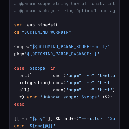
# @param scope string One of: unit, integrat
# @param package string Optional package fil
set
cd
"
$OCTOMIND_WORKDIR
"
scope=
"
${OCTOMIND_PARAM_SCOPE:-unit}
"
pkg=
"
${OCTOMIND_PARAM_PACKAGE:-}
"
case
"
$scope
"
in
  unit)        cmd=(
"pnpm"
"-r"
"test:unit"
)
  integration) cmd=(
"pnpm"
"-r"
"test:integr
  all)         cmd=(
"pnpm"
"-r"
"test"
) ;;

  *) 
echo
"Unknown scope: 
$scope
"
 >&2; 
exit
esac
[[ -n 
"
$pkg
"
 ]] && cmd+=(
"--filter"
"
$pkg
"
exec
"
${cmd[@]}
"