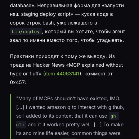
database». Неправильная форма для «запусти
наш staging deploy script» — куска кода в
сорок строк bash, уже лежащего в
, который вы хотите, чтобы агент
bin/deploy
звал по имени вместо того, чтобы угадывать.
Практики приходят к тому же выводу. Из
треда на Hacker News «MCP explained without
hype or fluff» (
item 44063141
), коммент от
0x457
:
"Many of MCPs shouldn't have existed, IMO.
[…] I wanted amazon q to interact with github,
so I added to its context that it can use
gh-
and it it worked pretty well. […] To make
cli
its and mine life easier, common things were