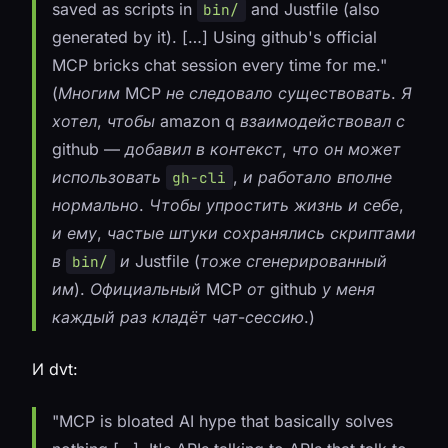
saved as scripts in
and Justfile (also
bin/
generated by it). […] Using github's official
MCP bricks chat session every time for me."
(Многим MCP не следовало существовать. Я
хотел, чтобы amazon q взаимодействовал с
github — добавил в контекст, что он может
использовать
, и работало вполне
gh-cli
нормально. Чтобы упростить жизнь и себе,
и ему, частые штуки сохранялись скриптами
в
и Justfile (тоже сгенерированный
bin/
им). Официальный MCP от github у меня
каждый раз кладёт чат-сессию.)
И
dvt
:
"MCP is bloated AI hype that basically solves