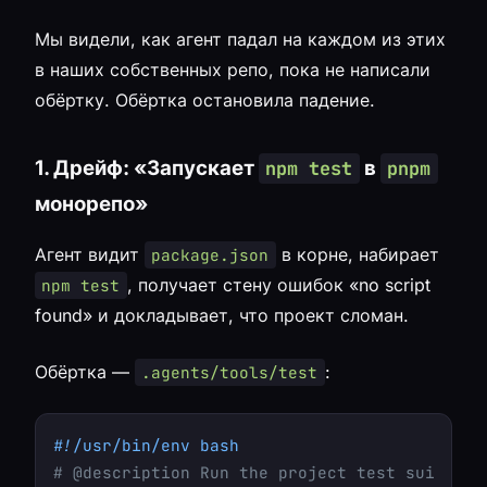
Мы видели, как агент падал на каждом из этих
в наших собственных репо, пока не написали
обёртку. Обёртка остановила падение.
1. Дрейф: «Запускает
в
npm test
pnpm
монорепо»
Агент видит
в корне, набирает
package.json
, получает стену ошибок «no script
npm test
found» и докладывает, что проект сломан.
Обёртка —
:
.agents/tools/test
#!/usr/bin/env bash
# @description Run the project test suite. D