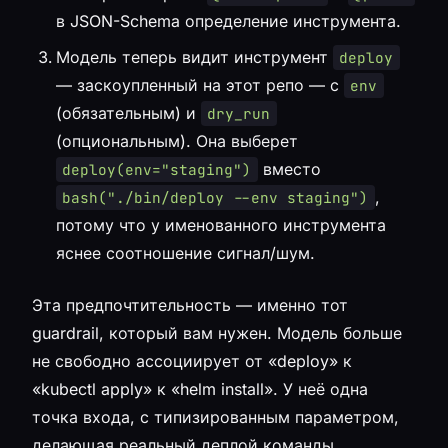
в JSON-Schema определение инструмента.
Модель теперь видит инструмент
deploy
— заскоупленный на этот репо — с
env
(обязательным) и
dry_run
(опциональным). Она выберет
вместо
deploy(env="staging")
,
bash("./bin/deploy --env staging")
потому что у именованного инструмента
яснее соотношение сигнал/шум.
Эта предпочтительность — именно тот
guardrail, который вам нужен. Модель больше
не свободно ассоциирует от «deploy» к
«kubectl apply» к «helm install». У неё одна
точка входа, с типизированным параметром,
делающая реальный деплой команды.