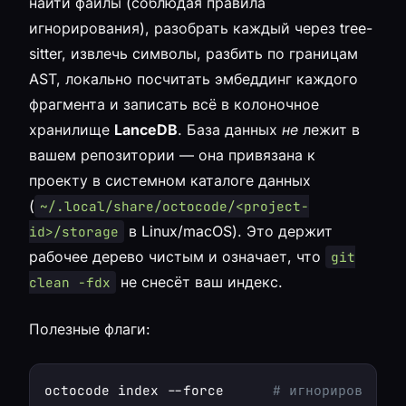
найти файлы (соблюдая правила
игнорирования), разобрать каждый через tree-
sitter, извлечь символы, разбить по границам
AST, локально посчитать эмбеддинг каждого
фрагмента и записать всё в колоночное
хранилище
LanceDB
. База данных
не
лежит в
вашем репозитории — она привязана к
проекту в системном каталоге данных
(
~/.local/share/octocode/<project-
в Linux/macOS). Это держит
id>/storage
рабочее дерево чистым и означает, что
git
не снесёт ваш индекс.
clean -fdx
Полезные флаги:
octocode index --force      
# игнорировать и