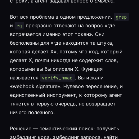
строки, а агент задавал вопрос о
смысле
.
Вот вся проблема в одном предложении.
grep
и
прекрасно отвечают на вопрос «где
rg
встречается именно этот токен». Они
бесполезны для «где находится та штука,
которая делает X», потому что код, который
делает X, почти никогда не содержит слов,
которыми вы бы описали X. Функция
называется
. Вы искали
verify_hmac
«webhook signature». Нулевое пересечение, и
единственный инструмент, к которому агент
тянется в первую очередь, не возвращает
ничего полезного.
Решение — семантический поиск: получить
эмбеддинг кода, эмбеддинг запроса, найти