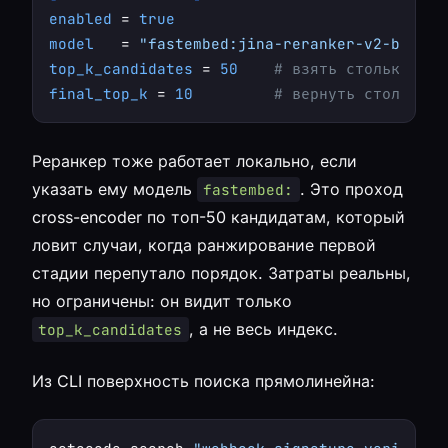
enabled
 = 
true
model
   = 
"fastembed:jina-reranker-v2-base-m
top_k_candidates
 = 
50
# взять столько из 
final_top_k
 = 
10
# вернуть столько п
Реранкер тоже работает локально, если
указать ему модель
. Это проход
fastembed:
cross-encoder по топ-50 кандидатам, который
ловит случаи, когда ранжирование первой
стадии перепутало порядок. Затраты реальны,
но ограничены: он видит только
, а не весь индекс.
top_k_candidates
Из CLI поверхность поиска прямолинейна: