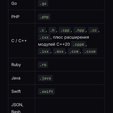
Go
.go
PHP
.php
,
,
,
,
,
.c
.h
.cpp
.hpp
.cc
, плюс расширения
.cxx
C / C++
модулей C++20
,
.cppm
,
,
,
.ixx
.mxx
.ccm
.cxxm
Ruby
.rb
Java
.java
Swift
.swift
JSON,
Bash,