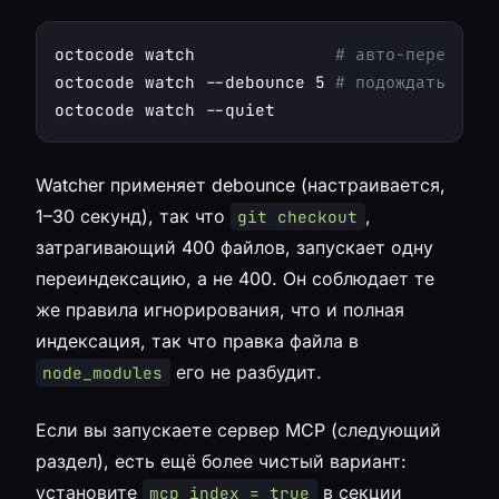
octocode watch              
# авто-переиндек
octocode watch --debounce 5 
# подождать 5с п
Watcher применяет debounce (настраивается,
1–30 секунд), так что
,
git checkout
затрагивающий 400 файлов, запускает одну
переиндексацию, а не 400. Он соблюдает те
же правила игнорирования, что и полная
индексация, так что правка файла в
его не разбудит.
node_modules
Если вы запускаете сервер MCP (следующий
раздел), есть ещё более чистый вариант:
установите
в секции
mcp_index = true