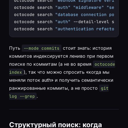
octocode search 
"webhook signature verificat
octocode search 
"auth"
"middleware"
"session
octocode search 
"database connection pool"
 -
octocode search 
"auth"
 --detail-level signat
octocode search 
"authentication refactor"
 --
Путь
стоит знать: история
--mode commits
коммитов индексируется лениво при первом
поиске по коммитам (а не во время
octocode
), так что можно спросить «когда мы
index
меняли поток auth» и получить семантически
ранжированные коммиты, а не просто
git
.
log --grep
Структурный поиск: когда