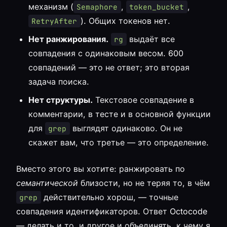
механизм (
,
,
Semaphore
token_bucket
). Общих токенов нет.
RetryAfter
Нет ранжирования.
выдаёт все
rg
совпадения с одинаковым весом. 600
совпадений — это не ответ; это вторая
задача поиска.
Нет структуры.
Текстовое совпадение в
комментарии, в тесте и в основной функции
для
выглядят одинаково. Он не
grep
скажет вам, что третье — это определение.
Вместо этого вы хотите: ранжировать по
семантической
близости, но не теряя то, в чём
действительно хорош, — точные
grep
совпадения идентификаторов. Ответ Octocode
— делать и то, и другое и объединять, к чему я