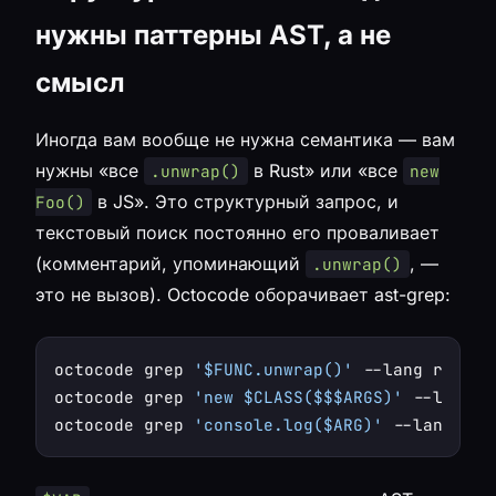
нужны паттерны AST, а не
смысл
Иногда вам вообще не нужна семантика — вам
нужны «все
в Rust» или «все
.unwrap()
new
в JS». Это структурный запрос, и
Foo()
текстовый поиск постоянно его проваливает
(комментарий, упоминающий
, —
.unwrap()
это не вызов). Octocode оборачивает ast-grep:
octocode grep 
'$FUNC.unwrap()'
 --lang rust

octocode grep 
'new $CLASS($$$ARGS)'
 --lang j
octocode grep 
'console.log($ARG)'
 --lang jav