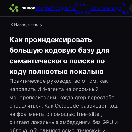
Open
О
Услуги
Продукты
Блог
Команда
Source
нас
Назад к блогу
Как проиндексировать
большую кодовую базу для
семантического поиска по
коду полностью локально
Практическое руководство о том, как
направить ИИ-агента на огромный
монорепозиторий, когда grep перестаёт
справляться. Как Octocode разбивает код
на фрагменты с помощью tree-sitter,
считает локальные эмбеддинги без GPU и
облака, объединяет семантический и