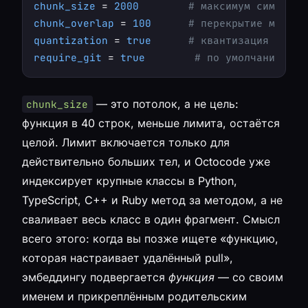
chunk_size
 = 
2000
# максимум символов
chunk_overlap
 = 
100
# перекрытие между 
quantization
 = 
true
# квантизация векто
require_git
 = 
true
# по умолчанию инд
— это потолок, а не цель:
chunk_size
функция в 40 строк, меньше лимита, остаётся
целой. Лимит включается только для
действительно больших тел, и Octocode уже
индексирует крупные классы в Python,
TypeScript, C++ и Ruby метод за методом, а не
сваливает весь класс в один фрагмент. Смысл
всего этого: когда вы позже ищете «функцию,
которая настраивает удалённый pull»,
эмбеддингу подвергается
функция
— со своим
именем и прикреплённым родительским