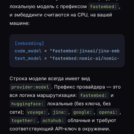
локальную модель с префиксом
,
fastembed:
и эмбеддинги считаются на CPU, на вашей
машине:
[embedding]
code_model
 = 
"fastembed:jinaai/jina-embeddin
text_model
 = 
"fastembed:nomic-ai/nomic-embed
Строка модели всегда имеет вид
. Префикс провайдера — это
provider:model
вся логика маршрутизации:
и
fastembed:
локальные (без ключа, без
huggingface:
сети);
,
,
,
,
voyage:
jina:
google:
openai:
,
облачные и требуют
together:
octohub:
соответствующий API-ключ в окружении.