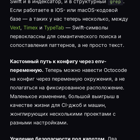
Swift и в индексатор, и в структурный
.
grep
Если работаете в iOS- или macOS-кодовой
базе — а таких у нас теперь несколько, между
Vext
,
Timex
и
TypeTab
— Swift-символы
первоклассны для семантического поиска и
сопоставления паттернов, а не просто текст.
Кастомный путь к конфигу через env-
переменную.
Теперь можно навести Octocode
на конфиг через переменную окружения, а не
полагаться на фиксированное расположение.
Маленькое изменение, большой выигрыш в
качестве жизни для CI-джоб и машин,
жонглирующих несколькими проектами с
разными настройками.
Усиление безопасности под капотом.
Два