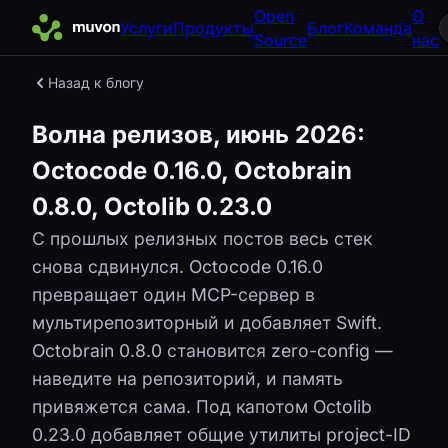
Open
О
Услуги
Продукты
Блог
Команда
Source
нас
Назад к блогу
Волна релизов, июнь 2026:
Octocode 0.16.0, Octobrain
0.8.0, Octolib 0.23.0
С прошлых релизных постов весь стек
снова сдвинулся. Octocode 0.16.0
превращает один MCP-сервер в
мультирепозиторный и добавляет Swift.
Octobrain 0.8.0 становится zero-config —
наведите на репозиторий, и память
привяжется сама. Под капотом Octolib
0.23.0 добавляет общие утилиты project-ID