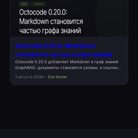
Octocode 0.20.0: Markdown
становится частью графа знаний
Octocode 0.20.0 добавляет Markdown в граф знаний
GraphRAG: документы становятся узлами, а ссылки
между ними — типизированными связями references.
2 августа 2026 г.
· Don Karter
В релиз также вошло исправление незаметно
пропадавших связей в крупных проектах и двукратное
снижение расхода памяти при их загрузке. Открытый
исходный код, Apache-2.0.