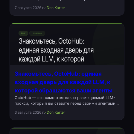
альтернатива Mutagen для тех, кто правит код
7 августа 2026 г.
· Don Karter
локально, а собирает на удалённой машине. Написан
на Rust, одна команда, без демонов.
Знакомьтесь, OctoHub: единая
входная дверь для каждой LLM, к
которой обращаются ваши агенты
OctoHub — это самостоятельно размещаемый LLM-
прокси, который вы ставите перед своими агентами.
Один эндпоинт, алиасы моделей, балансировка
3 августа 2026 г.
· Don Karter
нагрузки по провайдерам и журнал каждого
ушедшего запроса с его стоимостью. Открытый код,
Rust, Apache-2.0.